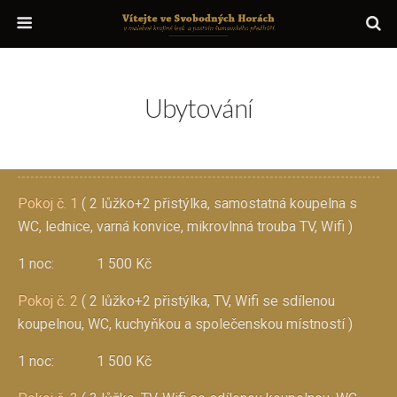
Ubytování
Pokoj č. 1
( 2 lůžko+2 přistýlka, samostatná koupelna s
WC, lednice, varná konvice, mikrovlnná trouba TV, Wifi )
1 noc: 1 500 Kč
Pokoj č. 2
( 2 lůžko+2 přistýlka, TV, Wifi se sdílenou
koupelnou, WC, kuchyňkou a společenskou místností )
1 noc: 1 500 Kč