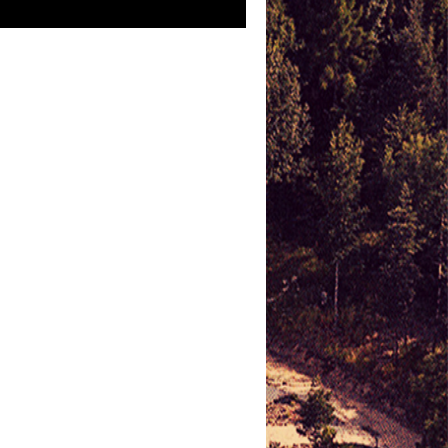
FACEBOOK
POČASÍ U NÁS
,
Tlak: