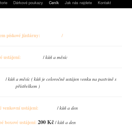
torie
Dárkové poukazy
Ceník
Jak nás najdete
Kontakt
200 Kč
m pískové jízdárny:
/
hodina
5000
Kč
é ustájení:
/
kůň a měsíc
Kč
/
kůň a měsíc ( kůň je celoročně ustájen venku na pastvině s
přístřeškem )
150 Kč
 venkovní ustájení:
/
kůň a den
200 Kč
é boxové ustájení:
/
kůň a den