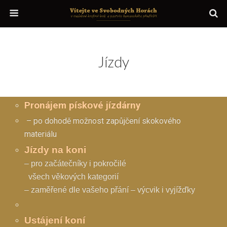
Jízdy
Pronájem písk
o
vé jízdárny
– po dohodě možnost zapůjčení skokového
materiálu
Jízdy na koni
– pro začátečníky i pokročilé
všech věkových kategorií
– zaměřené dle vašeho přání – výcvik i vyjížďky
Ustájení koní