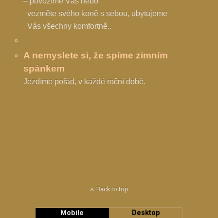
– povozíme Vás nebo
vezměte svého koně s sebou, ubytujeme
Vás všechny komfortně..
A nemyslete si, že spíme zimním
spánkem
Jezdíme pořád, v každé roční době.
Back to top
Mobile
Desktop