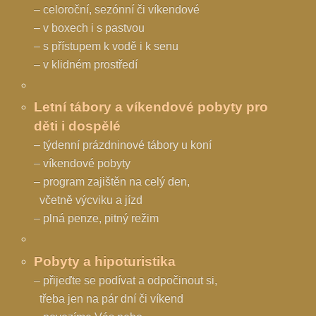
– celoroční, sezónní či víkendové
– v boxech i s pastvou
– s přístupem k vodě i k senu
– v klidném prostředí
Letní tábory a víkendové pobyty
pro
děti i dospělé
– týdenní prázdninové tábory u koní
– víkendové pobyty
– program zajištěn na celý den,
včetně výcviku a jízd
– plná penze, pitný režim
Pobyty a hipoturistika
– přijeďte se podívat a odpočinout si,
třeba jen na pár dní či víkend