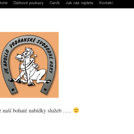
torie
Dárkové poukazy
Ceník
Jak nás najdete
Kontakt
 z naší bohaté nabídky služeb …..