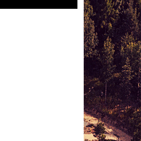
FACEBOOK
POČASÍ U NÁS
,
Tlak: