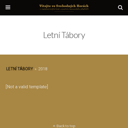
Letní Tábory
LETNÍ TÁBORY
»
2018
[Not a valid template]
Back to top