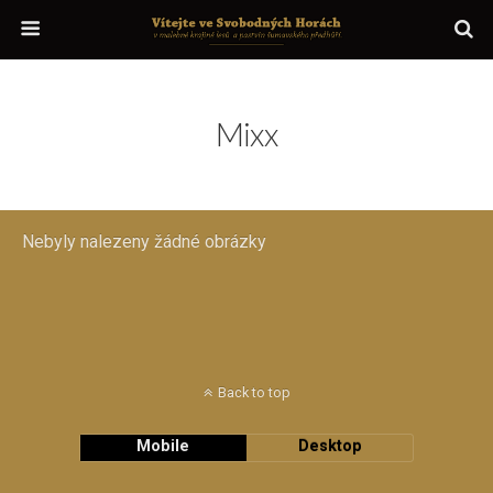
Mixx
Nebyly nalezeny žádné obrázky
Back to top
Mobile
Desktop